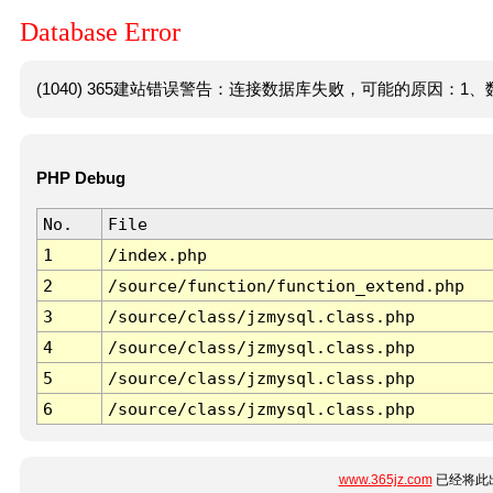
Database Error
(1040) 365建站错误警告：连接数据库失败，可能的原因：1、数
PHP Debug
No.
File
1
/index.php
2
/source/function/function_extend.php
3
/source/class/jzmysql.class.php
4
/source/class/jzmysql.class.php
5
/source/class/jzmysql.class.php
6
/source/class/jzmysql.class.php
www.365jz.com
已经将此