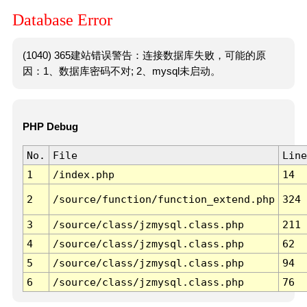
Database Error
(1040) 365建站错误警告：连接数据库失败，可能的原
因：1、数据库密码不对; 2、mysql未启动。
PHP Debug
No.
File
Line
1
/index.php
14
2
/source/function/function_extend.php
324
3
/source/class/jzmysql.class.php
211
4
/source/class/jzmysql.class.php
62
5
/source/class/jzmysql.class.php
94
6
/source/class/jzmysql.class.php
76